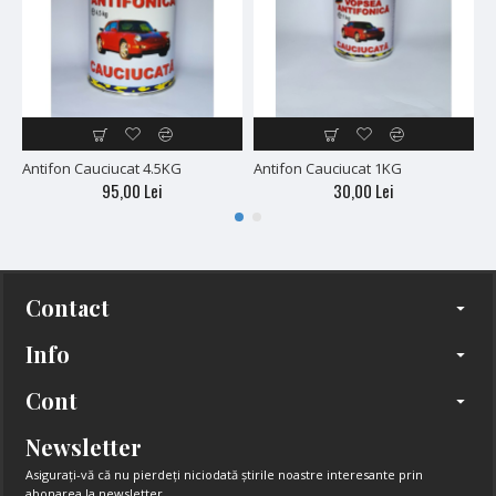
Antifon Cauciucat 4.5KG
Antifon Cauciucat 1KG
A
95,00 Lei
30,00 Lei
Contact
Info
Cont
Newsletter
Asigurați-vă că nu pierdeți niciodată știrile noastre interesante prin
abonarea la newsletter