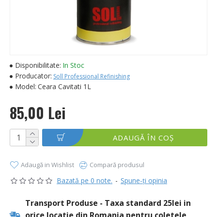
Disponibilitate:
In Stoc
Producator:
Soll Professional Refinishing
Model:
Ceara Cavitati 1L
85,00 Lei
ADAUGĂ ÎN COŞ
Adaugă in Wishlist
Compară produsul
Bazată pe 0 note.
-
Spune-ţi opinia
Transport Produse - Taxa standard 25lei in
orice locatie din Romania pentru coletele