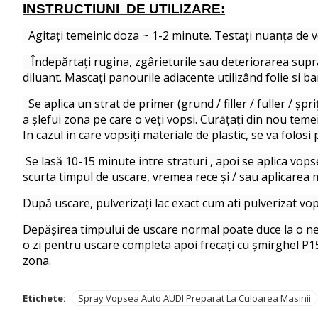
INSTRUCTIUNI DE UTILIZARE:
Agitați temeinic doza ~ 1-2 minute. Testați nuanța de 
Îndepărtați rugina, zgârieturile sau deteriorarea sup
diluant. Mascați panourile adiacente utilizând folie si b
Se aplica un strat de primer (grund / filler / fuller / șp
a șlefui zona pe care o veți vopsi. Curățați din nou teme
In cazul in care vopsiți materiale de plastic, se va folosi 
Se lasă 10-15 minute intre straturi , apoi se aplica vops
scurta timpul de uscare, vremea rece și / sau aplicarea 
După uscare, pulverizați lac exact cum ati pulverizat vop
Depășirea timpului de uscare normal poate duce la o nepot
o zi pentru uscare completa apoi frecați cu șmirghel P150
zona.
Etichete:
Spray Vopsea Auto AUDI Preparat La Culoarea Masinii