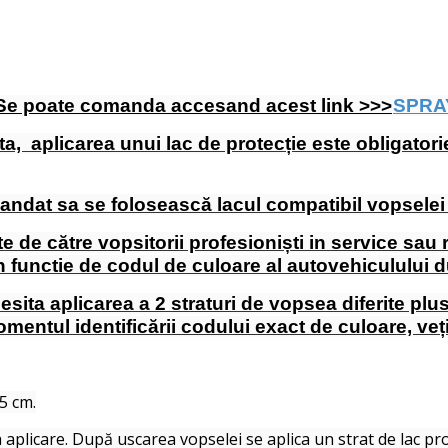
! Se poate comanda accesand acest link >>>
SPRA
ta, aplicarea unui lac de protecție este obligato
dat sa se folosească lacul compatibil vopselei p
te de către vopsitorii profesioniști in service sau
in functie de codul de culoare al autovehiculului
cesita aplicarea a 2 straturi de vopsea diferite plu
momentul identificării codului exact de culoare, veț
25 cm.
 aplicare. După uscarea vopselei se aplica un strat de lac pro