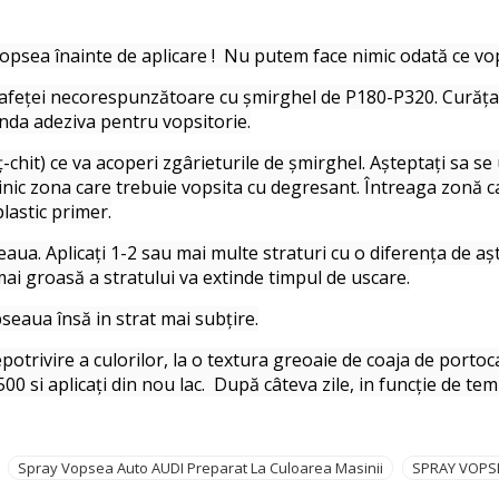
vopsea înainte de aplicare ! Nu putem face nimic odată ce v
rafeței necorespunzătoare cu șmirghel de P180-P320. Curăța
anda adeziva pentru vopsitorie.
riț-chit) ce va acoperi zgârieturile de șmirghel. Așteptați sa 
inic zona care trebuie vopsita cu degresant. Întreaga zonă ca
plastic primer.
eaua. Aplicați 1-2 sau mai multe straturi cu o diferența de a
mai groasă a stratului va extinde timpul de uscare.
seaua însă in strat mai subțire.
rivire a culorilor, la o textura greoaie de coaja de portocală 
0 si aplicați din nou lac. După câteva zile, in funcție de tem
Spray Vopsea Auto AUDI Preparat La Culoarea Masinii
SPRAY VOPS