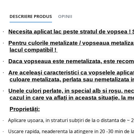
DESCRIERE PRODUS
OPINII
·
Necesita aplicat lac peste stratul de vopsea 
·
Pentru culorile metalizate / vopseaua metaliza
lacul compatibil !
·
Daca vopseaua este nemetalizata, este recoman
·
Are aceleași caracteristici ca vopselele aplica
culoare metalizata, perlata sau nemetalizata 
·
Unele culori perlate, in special alb si roșu, ne
cazul in care va aflați in aceasta situație, la 
Proprietăți:
Aplicare ușoara, in straturi subțiri de la o distanta de ~ 
·
Uscare rapida, neaderenta la atingere in 20 -30 min de la
·