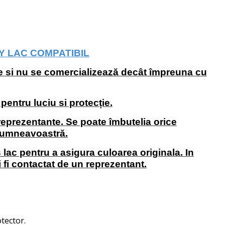
Y LAC COMPATIBIL
rie si nu se comercializează decât împreuna cu
entru luciu si protecție.
 reprezentante. Se poate îmbutelia orice
 dumneavoastră.
s lac pentru a asigura culoarea originala. In
i fi contactat de un reprezentant.
tector.