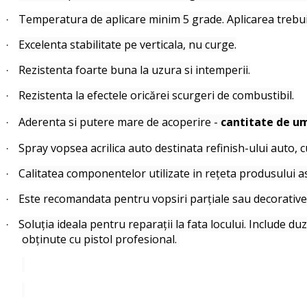
Temperatura de aplicare minim 5 grade. Aplicarea trebuie
·
Excelenta stabilitate pe verticala, nu curge.
·
Rezistenta foarte buna la uzura si intemperii.
·
Rezistenta la efectele oricărei scurgeri de combustibil.
·
Aderenta si putere mare de acoperire -
cantitate de um
·
Spray vopsea acrilica auto destinata refinish-ului auto, 
·
Calitatea componentelor utilizate in rețeta produsului asi
·
Este recomandata pentru vopsiri parțiale sau decorative a
·
Soluția ideala pentru reparații la fata locului. Include 
·
obținute cu pistol profesional.