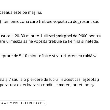
opseaua este pe mașină.
ți temeinic zona care trebuie vopsita cu degresant sau
se usuce ~ 20-30 minute. Utilizați șmirghel de P600 pentru
re urmează să fie vopsită trebuie să fie fina și netedă.
șteptare de 5-10 minute între straturi. Vremea caldă va
și / sau la o pierdere de luciu. In acest caz, așteptați
peratura exterioara si condițiile meteo, puteți polișa
EA AUTO PREPARAT DUPA COD