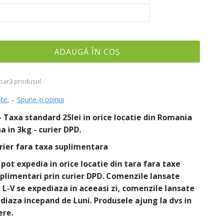
ADAUGĂ ÎN COŞ
ară produsul
te.
-
Spune-ţi opinia
 Taxa standard 25lei in orice locatie din Romania
a in 3kg - curier DPD.
rier fara taxa suplimentara
pot expedia in orice locatie din tara fara taxe
plimentari prin curier DPD. Comenzile lansate
e L-V se expediaza in aceeasi zi, comenzile lansate
iaza incepand de Luni. Produsele ajung la dvs in
ere.