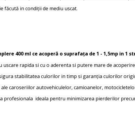
 făcută in condiții de mediu uscat.
plere 400 ml ce acoperă o suprafața de 1 - 1,5mp in 1 st
cu uscare rapida si cu o aderenta si putere mare de acoperire
gura stabilitatea culorilor in timp si garanția culorilor origi
le caroseriilor autovehiculelor, camioanelor, motocicletelor, 
duza profesionala ideala pentru minimizarea pierderilor precu