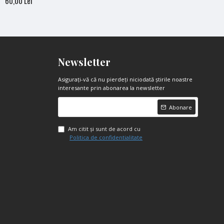
60,00 Lei
Newsletter
Asigurați-vă că nu pierdeți niciodată știrile noastre
interesante prin abonarea la newsletter
Abonare
Am citit şi sunt de acord cu
Politica de confidentialitate