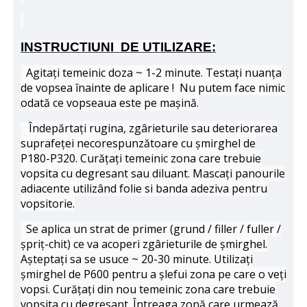
INSTRUCTIUNI DE UTILIZARE:
Agitați temeinic doza ~ 1-2 minute. Testați nuanța
de vopsea înainte de aplicare ! Nu putem face nimic
odată ce vopseaua este pe mașină.
Îndepărtați rugina, zgârieturile sau deteriorarea
suprafeței necorespunzătoare cu șmirghel de
P180-P320. Curățați temeinic zona care trebuie
vopsita cu degresant sau diluant. Mascați panourile
adiacente utilizând folie si banda adeziva pentru
vopsitorie.
Se aplica un strat de primer (grund / filler / fuller /
șpriț-chit) ce va acoperi zgârieturile de șmirghel.
Așteptați sa se usuce ~ 20-30 minute. Utilizați
șmirghel de P600 pentru a șlefui zona pe care o veți
vopsi. Curățați din nou temeinic zona care trebuie
vopsita cu degresant. Întreaga zonă care urmează