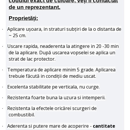
codului exact de culoare, veți fi contactat
de un reprezentant.
Proprietăți:
Aplicare ușoara, in straturi subțiri de la o distanta de
·
~ 25 cm.
Uscare rapida, neaderenta la atingere in 20 -30 min
·
de la aplicare. După uscarea vopselei se aplica un
strat de lac protector.
Temperatura de aplicare minim 5 grade. Aplicarea
·
trebuie făcută in condiții de mediu uscat.
Excelenta stabilitate pe verticala, nu curge.
·
Rezistenta foarte buna la uzura si intemperii.
·
Rezistenta la efectele oricărei scurgeri de
·
combustibil.
Aderenta si putere mare de acoperire -
cantitate
·