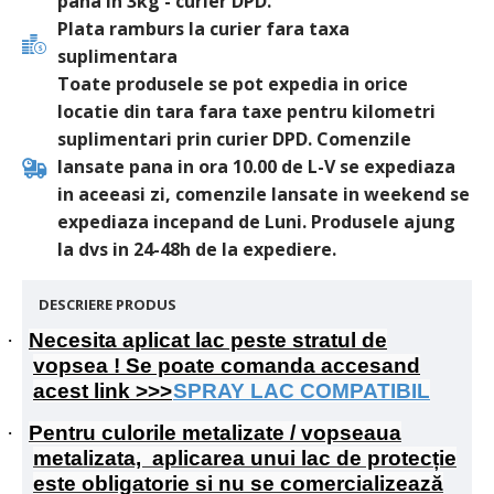
pana in 3kg - curier DPD.
Plata ramburs la curier fara taxa
suplimentara
Toate produsele se pot expedia in orice
locatie din tara fara taxe pentru kilometri
suplimentari prin curier DPD. Comenzile
lansate pana in ora 10.00 de L-V se expediaza
in aceeasi zi, comenzile lansate in weekend se
expediaza incepand de Luni. Produsele ajung
la dvs in 24-48h de la expediere.
DESCRIERE PRODUS
·
Necesita aplicat lac peste stratul de
vopsea ! Se poate comanda accesand
acest link >>>
SPRAY LAC COMPATIBIL
·
Pentru culorile metalizate / vopseaua
metalizata, aplicarea unui lac de protecție
este obligatorie si nu se comercializează