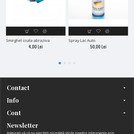
Smirghel coala abraziva
Spray Lac Auto
V
c
4,00 Lei
50,00 Lei
Contact
Info
Cont
Newsletter
Asigurați-vă că nu pierdeți niciodată știrile noastre interesante prin