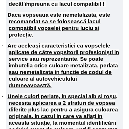
decât împreuna cu lacul compatibil !
·
Daca vopseaua este nemetalizata, este
recomandat sa se folosească lacul
compatibil vopselei pentru luciu si
protecție.
·
Are aceleași caracteristici ca vopselele
aplicate de către vopsitorii profesioniști in
service sau reprezentante. Se poate
îmbutelia orice culoare metalizata, perlata
sau nemetalizata in functie de codul de
culoare al autovehiculului
dumneavoastră.
·
Unele culori perlate, in special alb si roșu,
necesita aplicarea a 2 straturi de vopsea
diferite plus lac pentru a asigura culoarea
originala. In cazul in care va aflați in
aceasta situație, la momentul identificării