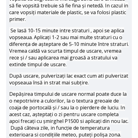
să fie vopsită trebuie să fie fina și netedă. In cazul in
care vopsiți materiale de plastic, se va folosi plastic
primer.
Se lasă 10-15 minute intre straturi , apoi se aplica
vopseaua. Aplicați 1-2 sau mai multe straturi cu o
diferența de așteptare de 5-10 minute între straturi.
Vremea caldă va scurta timpul de uscare, vremea
rece și / sau aplicarea mai groasă a stratului va
extinde timpul de uscare.
După uscare, pulverizați lac exact cum ati pulverizat
vopseaua însă in strat mai subțire.
Depășirea timpului de uscare normal poate duce la
o nepotrivire a culorilor, la o textura greoaie de
coaja de portocală și / sau la o pierdere de luciu. In
acest caz, așteptați o zi pentru uscare completa
apoi frecați cu șmirghel P1500 si aplicați din nou lac.
După câteva zile, in funcție de temperatura
exterioara si condițiile meteo, puteți polișa zona.