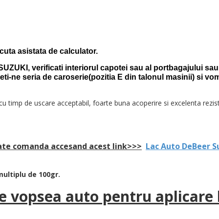
uta asistata de calculator.
SUZUKI, verificati interiorul
capotei sau al portbagajului sau s
teti-ne seria de caroserie(pozitia E din talonul masinii) si vo
, cu timp de uscare acceptabil, foarte buna acoperire si excelenta rezis
oate comanda accesand acest link>>>
Lac Auto DeBeer 
ultiplu de 100gr.
 vopsea auto pentru aplicare l