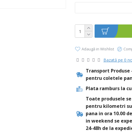
Adaugă in Wishlist
Comp
Bazată pe 0 no
Transport Produse -
pentru coletele pan
Plata ramburs la cu
Toate produsele se 
pentru kilometri su
pana in ora 10.00 d
in weekend se exped
24-48h de la expedi