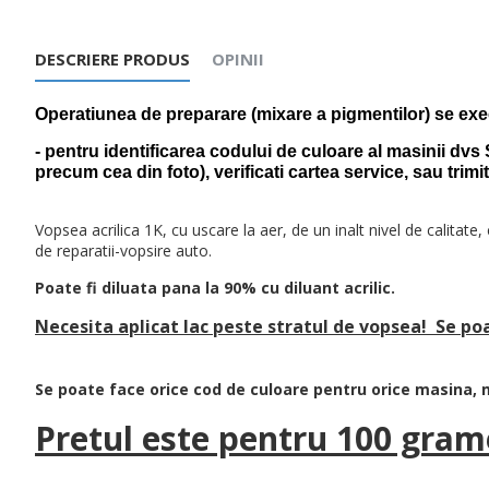
DESCRIERE PRODUS
OPINII
Operatiunea de preparare (mixare a pigmentilor) se exec
- pentru identificarea codului de culoare al masinii dvs 
precum cea din foto), verificati cartea
service, sau trimi
Vopsea acrilica 1K, cu uscare la aer, de un inalt nivel de calitate
de reparatii-vopsire auto.
Poate fi diluata pana la 90% cu diluant acrilic.
Necesita aplicat lac peste stratul de vopsea! Se p
Se poate face orice cod de culoare pentru orice masina, m
Pretul este pentru 100 grame