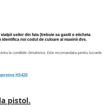
talpii usilor din fata (trebuie sa gasiti o eticheta
m identifica noi codul de culoare al masinii dvs.
tenta la conditiile climaterice. Este recomandata pentru lucrarile
Supreme HS420
a pistol.