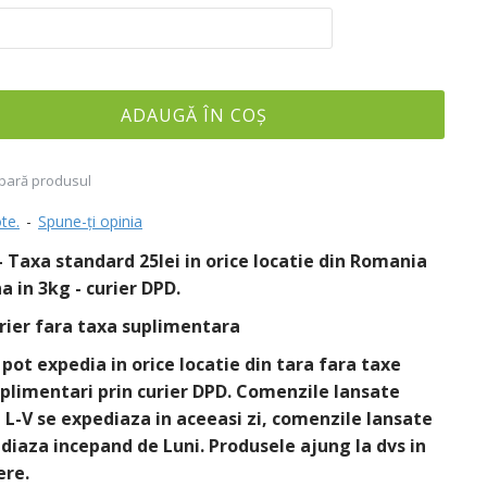
ADAUGĂ ÎN COŞ
ară produsul
te.
-
Spune-ţi opinia
 Taxa standard 25lei in orice locatie din Romania
a in 3kg - curier DPD.
rier fara taxa suplimentara
pot expedia in orice locatie din tara fara taxe
plimentari prin curier DPD. Comenzile lansate
e L-V se expediaza in aceeasi zi, comenzile lansate
iaza incepand de Luni. Produsele ajung la dvs in
ere.